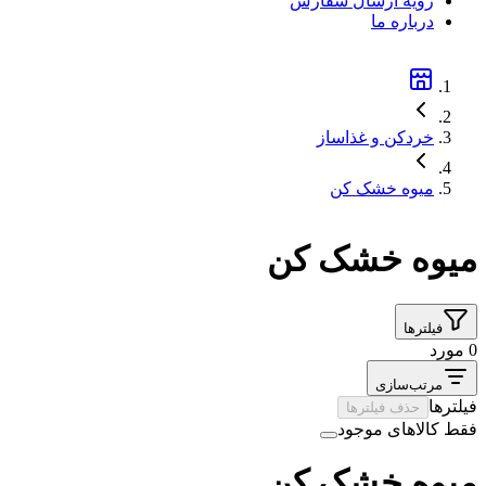
رویه ارسال سفارش
درباره ما
خردکن و غذاساز
میوه خشک کن
میوه خشک کن
فیلترها
0 مورد
مرتب‌سازی
فیلترها
حذف فیلترها
فقط کالاهای موجود
میوه خشک کن